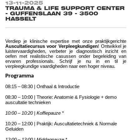
13-11-2025
TRAUMA & LIFE SUPPORT CENTER
- GUFFENSLAAN 39 - 3500
HASSELT
Verdiep je klinische expertise met onze praktijkgerichte
Auscultatiecursus voor Verpleegkundigen
! Ontwikkel je
luistervaardigheden, verbeter je diagnostisch inzicht en
oefen met realistische casussen onder begeleiding van
ervaren professionals. Schrijf je nu in en til je
verpleegkundige vaardigheden naar een hoger niveau.
Programma
08:15 – 08:30 | Onthaal & Introductie
08:30 – 10:00 | Theorie: Anatomie & Fysiologie + demo
auscultatie technieken
10:00 – 10:20 | Koffiepauze *
10:20 – 12:00 | Praktijk: Auscultatietechniek & Normale
Geluiden
12:00 – 13:00 | Middagpauze *