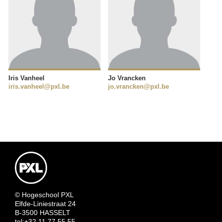
Iris Vanheel
Jo Vrancken
iris.vanheel@pxl.be
jo.vrancken@pxl.be
© Hogeschool PXL
Elfde-Liniestraat 24
B-3500 HASSELT
tel:+32 11 77 55 55