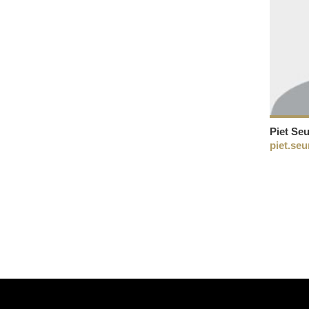
Piet Se
piet.se