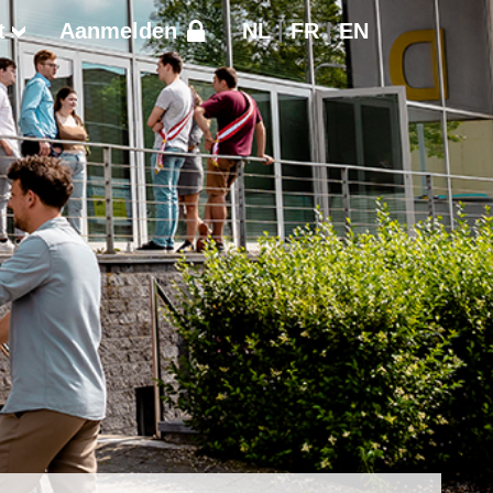
t
Aanmelden
NL
|
FR
|
EN