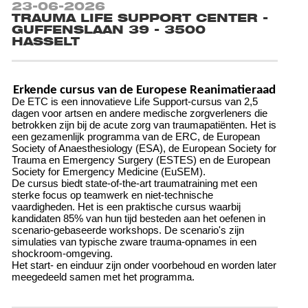
23-06-2026
TRAUMA LIFE SUPPORT CENTER -
GUFFENSLAAN 39 - 3500
HASSELT
Erkende cursus van de Europese Reanimatieraad
De ETC is een innovatieve Life Support-cursus van 2,5
dagen voor artsen en andere medische zorgverleners die
betrokken zijn bij de acute zorg van traumapatiënten. Het is
een gezamenlijk programma van de ERC, de European
Society of Anaesthesiology (ESA), de European Society for
Trauma en Emergency Surgery (ESTES) en de European
Society for Emergency Medicine (EuSEM).
De cursus biedt state-of-the-art traumatraining met een
sterke focus op teamwerk en niet-technische
vaardigheden. Het is een praktische cursus waarbij
kandidaten 85% van hun tijd besteden aan het oefenen in
scenario-gebaseerde workshops. De scenario's zijn
simulaties van typische zware trauma-opnames in een
shockroom-omgeving.
Het start- en einduur zijn onder voorbehoud en worden later
meegedeeld samen met het programma.