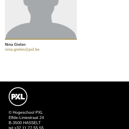
Nina Gielen
nina.gielen@pxl.be
© Hogeschool PXL
Elfde-Liniestraat 24
B-3500 HASSELT
tel:+32 11 77 55 55