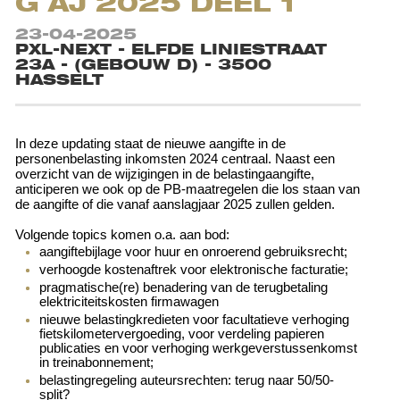
G AJ 2025 DEEL 1
23-04-2025
PXL-NEXT - ELFDE LINIESTRAAT
23A - (GEBOUW D) - 3500
HASSELT
In deze updating staat de nieuwe aangifte in de
personenbelasting inkomsten 2024 centraal. Naast een
overzicht van de wijzigingen in de belastingaangifte,
anticiperen we ook op de PB-maatregelen die los staan van
de aangifte of die vanaf aanslagjaar 2025 zullen gelden.
Volgende topics komen o.a. aan bod:
aangiftebijlage voor huur en onroerend gebruiksrecht;
verhoogde kostenaftrek voor elektronische facturatie;
pragmatische(re) benadering van de terugbetaling
elektriciteitskosten firmawagen
nieuwe belastingkredieten voor facultatieve verhoging
fietskilometervergoeding, voor verdeling papieren
publicaties en voor verhoging werkgeverstussenkomst
in treinabonnement;
belastingregeling auteursrechten: terug naar 50/50-
split?